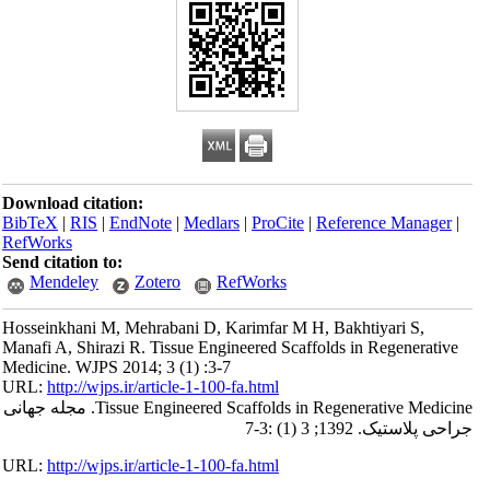
Download citation:
BibTeX
|
RIS
|
EndNote
|
Medlars
|
ProCite
|
Reference Manager
|
RefWorks
Send citation to:
Mendeley
Zotero
RefWorks
Hosseinkhani M, Mehrabani D, Karimfar M H, Bakhtiyari S,
Manafi A, Shirazi R. Tissue Engineered Scaffolds in Regenerative
Medicine. WJPS 2014; 3 (1) :3-7
URL:
http://wjps.ir/article-1-100-fa.html
Tissue Engineered Scaffolds in Regenerative Medicine. مجله جهانی
جراحی پلاستیک. 1392; 3 (1) :3-7
URL:
http://wjps.ir/article-1-100-fa.html