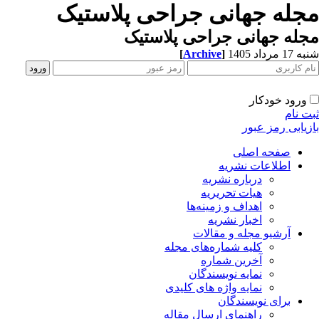
جله جهانی جراحی پلاستیک
له جهانی جراحی پلاستیک
[
Archive
]
1 مرداد 1405
ورود خودکار
ت نام
زیابی رمز عبور
صفحه اصلی
اطلاعات نشریه
درباره نشریه
هیات تحریریه
اهداف و زمینه‌ها
اخبار نشریه
آرشیو مجله و مقالات
کلیه شماره‌های مجله
آخرین شماره
نمایه نویسندگان
نمایه واژه های کلیدی
برای نویسندگان
راهنمای ارسال مقاله