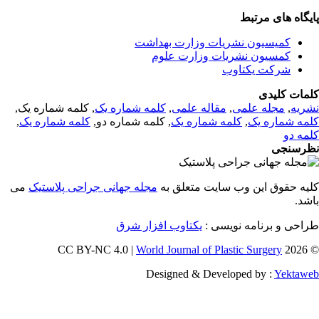
یگاه های مرتبط
کمیسیون نشریات وزارت بهداشت
کمسیون نشریات وزارت علوم
شرکت یکتاوب
مات کلیدی
, کلمه شماره یک,
کلمه شماره یک
,
مقاله علمی
,
مجله علمی
,
ریه
,
کلمه شماره یک
, کلمه شماره دو,
کلمه شماره یک
,
مه شماره یک
مه دو
رسنجی
یه حقوق این وب سایت متعلق به
مجله جهانی جراحی پلاستیک
می
اشد
طراحی و برنامه نویسی
یکتاوب افزار شرق
World Journal of Plastic Surgery
© 202
Designed & Developed by :
Yektaw