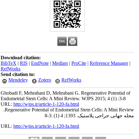
Download citation:
BibTeX
|
RIS
|
EndNote
|
Medlars
|
ProCite
|
Reference Manager
|
RefWorks
Send citation to:
Mendeley
Zotero
RefWorks
Ghobadi F, Mehrabani D, Mehrabani G. Regenerative Potential of
Endometrial Stem Cells: A Mini Review. WJPS 2015; 4 (1) :3-8
URL:
http://wjps.ir/article-1-120-fa.html
Regenerative Potential of Endometrial Stem Cells: A Mini Review.
مجله جهانی جراحی پلاستیک. 1393; 4 (1) :3-8
URL:
http://wjps.ir/article-1-120-fa.html