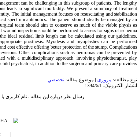
management can be challenging in this subgroup of patients. The lengthy
ions leads to significant morbidity. We present a summary of treatment
tity. The initial management focuses on resuscitating and stabilization
broad spectrum antibiotics. The patient should ideally be managed by an
surgical team should aim to conserve as much of the viable physis as
t wound inspection should be performed to assess for signs of ischemia
the ideal residual limb length can be calculated using our guidelines,
d appropriate prosthesis. Myodesis and myoplasties can be performed
nd cost effective offering better protection of the stump. Complications
 revisions. Other complications such as neuromas can be prevented by
hed with a multidisciplinary approach, involving physiotherapist, play
 child psychiatrist, in addition to the surgeon and primary care providers.
نوع مطالعه:
مروری
| موضوع مقاله:
تخصصي
انتشار الکترونیک: 1394/6/1
ارسال نظر درباره این مقاله : نام کاربری :