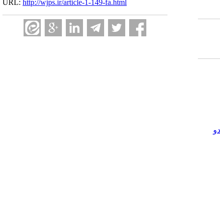
URL:
http://wjps.ir/article-1-149-fa.html
و