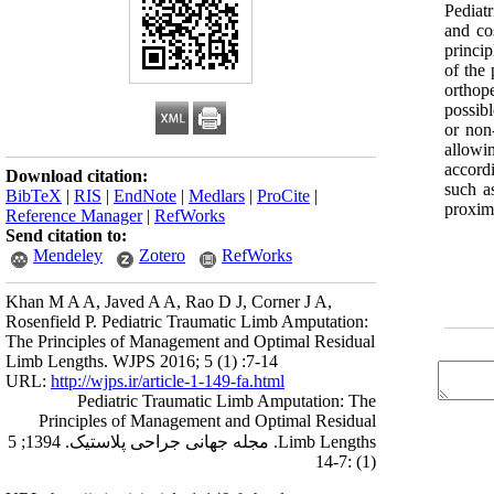
Pediat
and co
princip
of the
orthop
possib
or non
allowi
accordi
Download citation:
such a
BibTeX
|
RIS
|
EndNote
|
Medlars
|
ProCite
|
proxim
Reference Manager
|
RefWorks
Send citation to:
Mendeley
Zotero
RefWorks
Khan M A A, Javed A A, Rao D J, Corner J A,
Rosenfield P. Pediatric Traumatic Limb Amputation:
The Principles of Management and Optimal Residual
Limb Lengths. WJPS 2016; 5 (1) :7-14
URL:
http://wjps.ir/article-1-149-fa.html
Pediatric Traumatic Limb Amputation: The
Principles of Management and Optimal Residual
Limb Lengths. مجله جهانی جراحی پلاستیک. 1394; 5
(1) :7-14