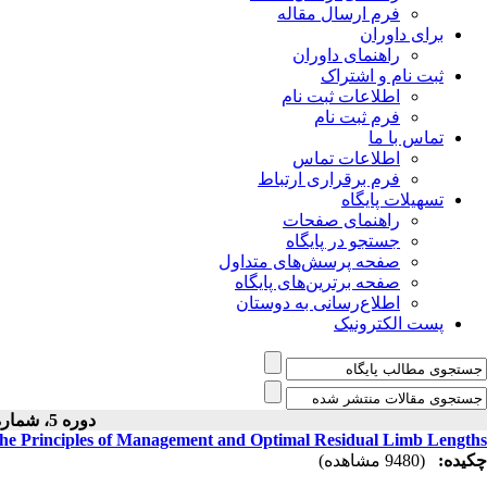
فرم ارسال مقاله
برای داوران
راهنمای داوران
ثبت نام و اشتراک
اطلاعات ثبت نام
فرم ثبت نام
تماس با ما
اطلاعات تماس
فرم برقراری ارتباط
تسهیلات پایگاه
راهنمای صفحات
جستجو در پایگاه
صفحه پرسش‌های متداول
صفحه برترین‌های پایگاه
اطلاع‌رسانی به دوستان
پست الکترونیک
دوره 5، شماره 1 - ( 1394 )
he Principles of Management and Optimal Residual Limb Lengths
چکیده:
(9480 مشاهده)