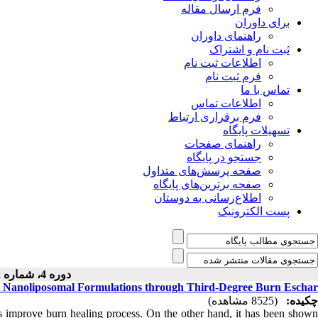
فرم ارسال مقاله
برای داوران
راهنمای داوران
ثبت نام و اشتراک
اطلاعات ثبت نام
فرم ثبت نام
تماس با ما
اطلاعات تماس
فرم برقراری ارتباط
تسهیلات پایگاه
راهنمای صفحات
جستجو در پایگاه
صفحه پرسش‌های متداول
صفحه برترین‌های پایگاه
اطلاع‌رسانی به دوستان
پست الکترونیک
دوره 4، شماره 2 - ( 1394 )
 Nanoliposomal Formulations through Third-Degree Burn Eschar
چکیده:
(8525 مشاهده)
mprove burn healing process. On the other hand, it has been shown