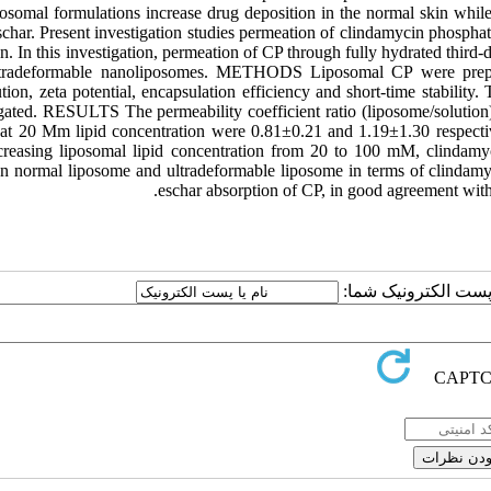
posomal formulations increase drug deposition in the normal skin while 
schar. Present investigation studies permeation of clindamycin phospha
n. In this investigation, permeation of CP through fully hydrated thir
tradeformable nanoliposomes. METHODS Liposomal CP were prepared
ution, zeta potential, encapsulation efficiency and short-time stabilit
igated. RESULTS The permeability coefficient ratio (liposome/solution
 at 20 Mm lipid concentration were 0.81±0.21 and 1.19±1.30 respective
ncreasing liposomal lipid concentration from 20 to 100 mM, clindam
n normal liposome and ultradeformable liposome in terms of clind
eschar absorption of CP, in good agreement with 
یا پست الکترونیک شما