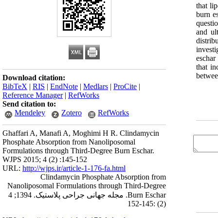
that li
burn e
questio
and ul
distrib
invest
eschar
that i
betwee
Download citation:
BibTeX
|
RIS
|
EndNote
|
Medlars
|
ProCite
|
Reference Manager
|
RefWorks
Send citation to:
Mendeley
Zotero
RefWorks
Ghaffari A, Manafi A, Moghimi H R. Clindamycin
Phosphate Absorption from Nanoliposomal
Formulations through Third-Degree Burn Eschar.
WJPS 2015; 4 (2) :145-152
URL:
http://wjps.ir/article-1-176-fa.html
Clindamycin Phosphate Absorption from
Nanoliposomal Formulations through Third-Degree
Burn Eschar. مجله جهانی جراحی پلاستیک. 1394; 4
(2) :145-152