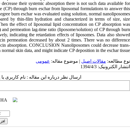
decrease their systemic absorption there is not such data available for
te (CP) through burn eschar from liposomal formulations to answer this
d-degree burn eschar was evaluated using solution, normal nanoliposomes
 by thin-film hydration and characterized in terms of size, size
y. Then the effect of liposomal lipid concentration on CP absorption was
) and permeation lag-time ratio (liposome/solution) of CP through burn
ly, indicating the retardation effects of liposomes. Data also showed
ycin permeation decreased by about 2 times. There was no difference
amycin absorption. CONCLUSION Nanoliposomes could decrease trans-
normal skin data, and might indicate CP deposition in the eschar tissue.
نوع مطالعه:
مقالات اصيل
| موضوع مقاله:
عمومى
انتشار الکترونیک: 1394/4/3
ارسال نظر درباره این مقاله : نام کاربری :