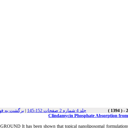
برگشت به فه
|
جلد 4 شماره 2 صفحات 152-145
Clindamycin Phosphate Absorption from
OUND It has been shown that topical nanoliposomal formulations i