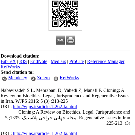
Download citation:
BibTeX
|
RIS
|
EndNote
|
Medlars
|
ProCite
|
Reference Manager
|
RefWorks
Send citation to:
Mendeley
Zotero
RefWorks
Nabavizadeh S L, Mehrabani D, Vahedi Z, Manafi F. Cloning: A
Review on Bioethics, Legal, Jurisprudence and Regenerative Issues
in Iran. WJPS 2016; 5 (3) :213-225
URL:
http://wjps.ir/article-1-262-fa.html
Cloning: A Review on Bioethics, Legal, Jurisprudence and
Regenerative Issues in Iran. مجله جهانی جراحی پلاستیک. 1395; 5
(3) :213-225
URL:
http://wjps.ir/article-1-262-fa.html