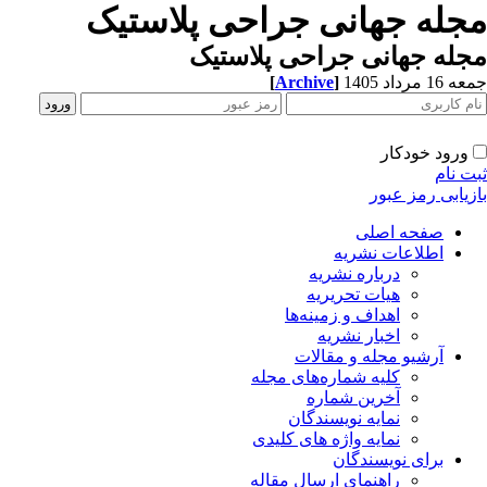
جله جهانی جراحی پلاستیک
له جهانی جراحی پلاستیک
[
Archive
]
1 مرداد 1405
ورود خودکار
ت نام
زیابی رمز عبور
صفحه اصلی
اطلاعات نشریه
درباره نشریه
هیات تحریریه
اهداف و زمینه‌ها
اخبار نشریه
آرشیو مجله و مقالات
کلیه شماره‌های مجله
آخرین شماره
نمایه نویسندگان
نمایه واژه های کلیدی
برای نویسندگان
راهنمای ارسال مقاله