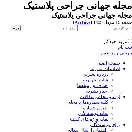
جله جهانی جراحی پلاستیک
له جهانی جراحی پلاستیک
[
Archive
]
1 مرداد 1405
ورود خودکار
ت نام
زیابی رمز عبور
صفحه اصلی
اطلاعات نشریه
درباره نشریه
هیات تحریریه
اهداف و زمینه‌ها
اخبار نشریه
آرشیو مجله و مقالات
کلیه شماره‌های مجله
آخرین شماره
نمایه نویسندگان
نمایه واژه های کلیدی
برای نویسندگان
راهنمای ارسال مقاله