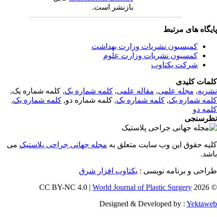
بازنشر است.
یگاه های مرتبط
کمیسیون نشریات وزارت بهداشت
کمسیون نشریات وزارت علوم
شرکت یکتاوب
مات کلیدی
, کلمه شماره یک,
کلمه شماره یک
,
مقاله علمی
,
مجله علمی
,
ریه
,
کلمه شماره یک
, کلمه شماره دو,
کلمه شماره یک
,
مه شماره یک
مه دو
رسنجی
یه حقوق این وب سایت متعلق به
مجله جهانی جراحی پلاستیک
می
اشد
طراحی و برنامه نویسی
یکتاوب افزار شرق
World Journal of Plastic Surgery
© 202
Designed & Developed by :
Yektaw