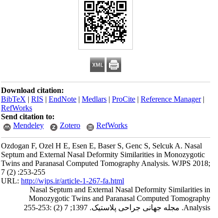
Download citation:
BibTeX
|
RIS
|
EndNote
|
Medlars
|
ProCite
|
Reference Manager
|
RefWorks
Send citation to:
Mendeley
Zotero
RefWorks
Ozdogan F, Ozel H E, Esen E, Baser S, Genc S, Selcuk A. Nasal
Septum and External Nasal Deformity Similarities in Monozygotic
Twins and Paranasal Computed Tomography Analysis. WJPS 2018;
7 (2) :253-255
URL:
http://wjps.ir/article-1-267-fa.html
Nasal Septum and External Nasal Deformity Similarities in
Monozygotic Twins and Paranasal Computed Tomography
Analysis. مجله جهانی جراحی پلاستیک. 1397; 7 (2) :253-255