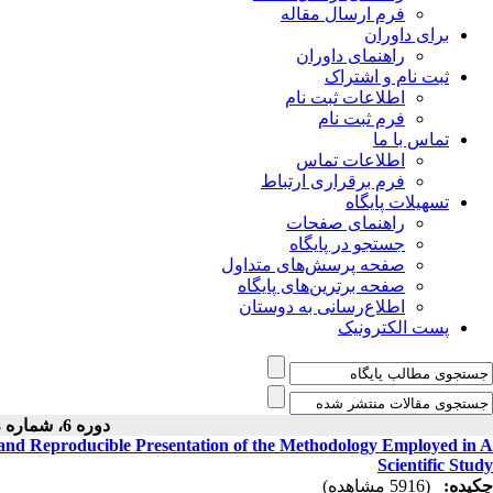
فرم ارسال مقاله
برای داوران
راهنمای داوران
ثبت نام و اشتراک
اطلاعات ثبت نام
فرم ثبت نام
تماس با ما
اطلاعات تماس
فرم برقراری ارتباط
تسهیلات پایگاه
راهنمای صفحات
جستجو در پایگاه
صفحه پرسش‌های متداول
صفحه برترین‌های پایگاه
اطلاع‌رسانی به دوستان
پست الکترونیک
دوره 6، شماره 3 - ( 1396 )
 and Reproducible Presentation of the Methodology Employed in A
Scientific Study
چکیده:
(5916 مشاهده)