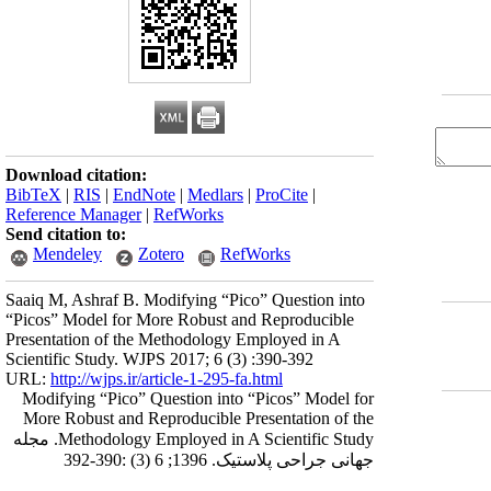
Download citation:
BibTeX
|
RIS
|
EndNote
|
Medlars
|
ProCite
|
Reference Manager
|
RefWorks
Send citation to:
Mendeley
Zotero
RefWorks
Saaiq M, Ashraf B. Modifying “Pico” Question into
“Picos” Model for More Robust and Reproducible
Presentation of the Methodology Employed in A
Scientific Study. WJPS 2017; 6 (3) :390-392
URL:
http://wjps.ir/article-1-295-fa.html
Modifying “Pico” Question into “Picos” Model for
More Robust and Reproducible Presentation of the
Methodology Employed in A Scientific Study. مجله
جهانی جراحی پلاستیک. 1396; 6 (3) :390-392