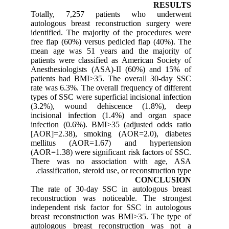
RESULTS
Totally, 7,257 patients who underwent
autologous breast reconstruction surgery were
identified. The majority of the procedures were
free flap (60%) versus pedicled flap (40%). The
mean age was 51 years and the majority of
patients were classified as American Society of
Anesthesiologists (ASA)-II (60%) and 15% of
patients had BMI>35. The overall 30-day SSC
rate was 6.3%. The overall frequency of different
types of SSC were superficial incisional infection
(3.2%), wound dehiscence (1.8%), deep
incisional infection (1.4%) and organ space
infection (0.6%). BMI>35 (adjusted odds ratio
[AOR]=2.38), smoking (AOR=2.0), diabetes
mellitus (AOR=1.67) and hypertension
(AOR=1.38) were significant risk factors of SSC.
There was no association with age, ASA
classification, steroid use, or reconstruction type.
CONCLUSION
The rate of 30-day SSC in autologous breast
reconstruction was noticeable. The strongest
independent risk factor for SSC in autologous
breast reconstruction was BMI>35. The type of
autologous breast reconstruction was not a