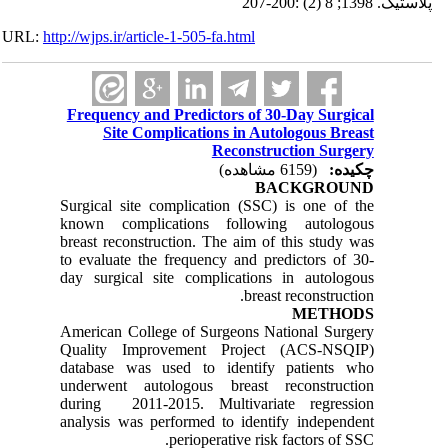
پلاستیک. 1398; 8 (2) :200-207
URL:
http://wjps.ir/article-1-505-fa.html
Frequency and Predictors of 30-Day Surgical
Site Complications in Autologous Breast
Reconstruction Surgery
چکیده:
(6159 مشاهده)
BACKGROUND
Surgical site complication (SSC) is one of the
known complications following autologous
breast reconstruction. The aim of this study was
to evaluate the frequency and predictors of 30-
day surgical site complications in autologous
breast reconstruction.
METHODS
American College of Surgeons National Surgery
Quality Improvement Project (ACS-NSQIP)
database was used to identify patients who
underwent autologous breast reconstruction
during 2011-2015. Multivariate regression
analysis was performed to identify independent
perioperative risk factors of SSC.