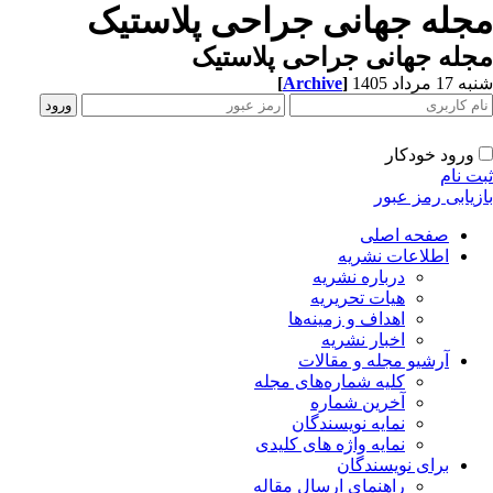
جله جهانی جراحی پلاستیک
له جهانی جراحی پلاستیک
[
Archive
]
1 مرداد 1405
ورود خودکار
ت نام
زیابی رمز عبور
صفحه اصلی
اطلاعات نشریه
درباره نشریه
هیات تحریریه
اهداف و زمینه‌ها
اخبار نشریه
آرشیو مجله و مقالات
کلیه شماره‌های مجله
آخرین شماره
نمایه نویسندگان
نمایه واژه های کلیدی
برای نویسندگان
راهنمای ارسال مقاله