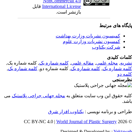
NonCommercial 4.0
قابل
International License
بازنشر است.
یگاه های مرتبط
کمیسیون نشریات وزارت بهداشت
کمسیون نشریات وزارت علوم
شرکت یکتاوب
مات کلیدی
, کلمه شماره یک,
کلمه شماره یک
,
مقاله علمی
,
مجله علمی
,
ریه
,
کلمه شماره یک
, کلمه شماره دو,
کلمه شماره یک
,
مه شماره یک
مه دو
رسنجی
یه حقوق این وب سایت متعلق به
مجله جهانی جراحی پلاستیک
می
اشد
طراحی و برنامه نویسی
یکتاوب افزار شرق
World Journal of Plastic Surgery
© 202
Designed & Developed by :
Yektaw