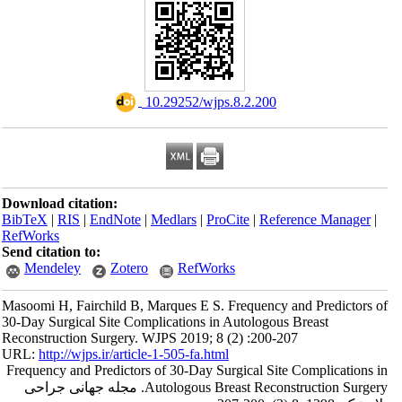
‎ 10.29252/wjps.8.2.200
Download citation:
BibTeX
|
RIS
|
EndNote
|
Medlars
|
ProCite
|
Reference Manager
|
RefWorks
Send citation to:
Mendeley
Zotero
RefWorks
Masoomi H, Fairchild B, Marques E S. Frequency and Predictors of
30-Day Surgical Site Complications in Autologous Breast
Reconstruction Surgery. WJPS 2019; 8 (2) :200-207
URL:
http://wjps.ir/article-1-505-fa.html
Frequency and Predictors of 30-Day Surgical Site Complications in
Autologous Breast Reconstruction Surgery. مجله جهانی جراحی