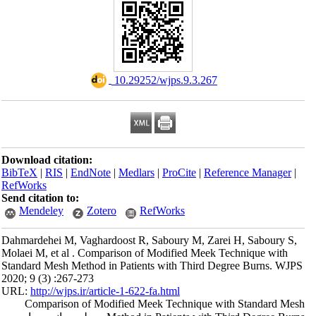
‎ 10.29252/wjps.9.3.267
Download citation:
BibTeX
|
RIS
|
EndNote
|
Medlars
|
ProCite
|
Reference Manager
|
RefWorks
Send citation to:
Mendeley
Zotero
RefWorks
Dahmardehei M, Vaghardoost R, Saboury M, Zarei H, Saboury S,
Molaei M, et al . Comparison of Modified Meek Technique with
Standard Mesh Method in Patients with Third Degree Burns. WJPS
2020; 9 (3) :267-273
URL:
http://wjps.ir/article-1-622-fa.html
Comparison of Modified Meek Technique with Standard Mesh