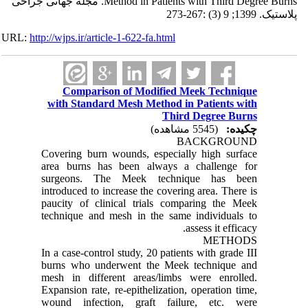
Method in Patients with Third Degree Burns. مجله جهانی جراحی
پلاستیک. 1399; 9 (3) :267-273
URL:
http://wjps.ir/article-1-622-fa.html
Comparison of Modified Meek Technique
with Standard Mesh Method in Patients with
Third Degree Burns
چکیده:
(5545 مشاهده)
BACKGROUND
Covering burn wounds, especially high surface
area burns has been always a challenge for
surgeons. The Meek technique has been
introduced to increase the covering area. There is
paucity of clinical trials comparing the Meek
technique and mesh in the same individuals to
assess it efficacy.
METHODS
In a case-control study, 20 patients with grade III
burns who underwent the Meek technique and
mesh in different areas/limbs were enrolled.
Expansion rate, re-epithelization, operation time,
wound infection, graft failure, etc. were