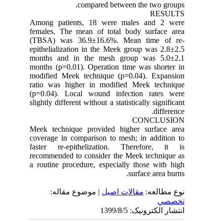
compared between the two groups.
RESULTS
Among patients, 18 were males and 2 were
females. The mean of total body surface area
(TBSA) was 36.9±16.6%. Mean time of re-
epithelialization in the Meek group was 2.8±2.5
months and in the mesh group was 5.0±2.1
months (p=0.01). Operation time was shorter in
modified Meek technique (p=0.04). Expansion
ratio was higher in modified Meek technique
(p=0.04). Local wound infection rates were
slightly different without a statistically significant
difference.
CONCLUSION
Meek technique provided higher surface area
coverage in comparison to mesh; in addition to
faster re-epithelization. Therefore, it is
recommended to consider the Meek technique as
a routine procedure, especially those with high
surface area burns.
نوع مطالعه:
مقالات اصيل
| موضوع مقاله:
تخصصي
انتشار الکترونیک: 1399/8/5