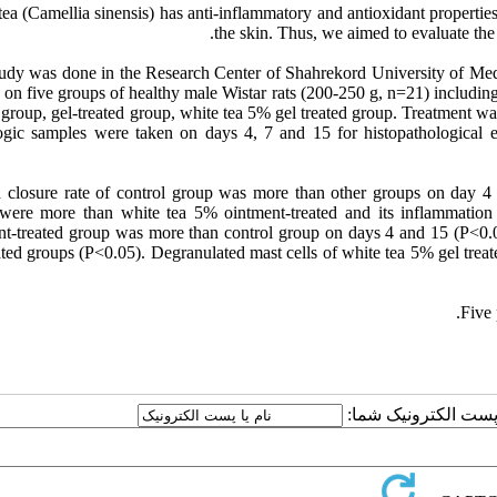
tea (Camellia sinensis) has anti-inflammatory and antioxidant properti
the skin. Thus, we aimed to evaluate the 
tudy was done in the Research Center of Shahrekord University of Med
 on five groups of healthy male Wistar rats (200-250 g, n=21) includin
 group, gel-treated group, white tea 5% gel treated group. Treatment w
ogic samples were taken on days 4, 7 and 15 for histopathological 
closure rate of control group was more than other groups on day 4 (P
were more than white tea 5% ointment-treated and its inflammation 
nt-treated group was more than control group on days 4 and 15 (P<0.0
eated groups (P<0.05). Degranulated mast cells of white tea 5% gel tre
Five 
یا پست الکترونیک شما