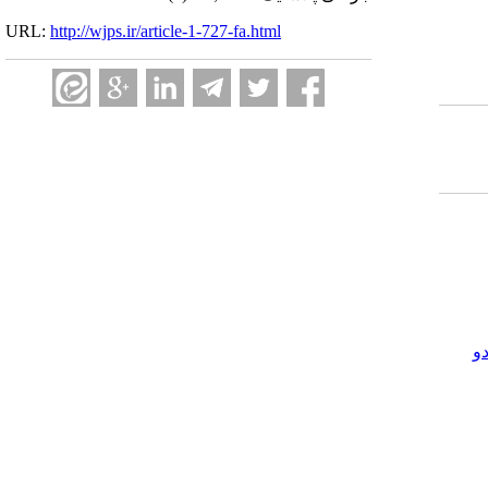
URL:
http://wjps.ir/article-1-727-fa.html
و