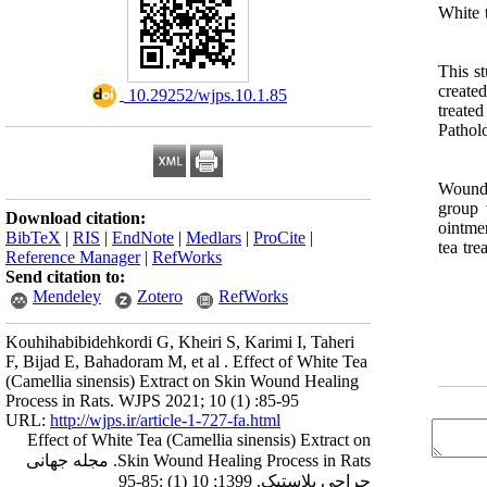
White 
This s
created
‎ 10.29252/wjps.10.1.85
treated
Pathol
Wound 
group 
Download citation:
ointme
BibTeX
|
RIS
|
EndNote
|
Medlars
|
ProCite
|
tea tr
Reference Manager
|
RefWorks
Send citation to:
Mendeley
Zotero
RefWorks
Kouhihabibidehkordi G, Kheiri S, Karimi I, Taheri
F, Bijad E, Bahadoram M, et al . Effect of White Tea
(Camellia sinensis) Extract on Skin Wound Healing
Process in Rats. WJPS 2021; 10 (1) :85-95
URL:
http://wjps.ir/article-1-727-fa.html
Effect of White Tea (Camellia sinensis) Extract on
Skin Wound Healing Process in Rats. مجله جهانی
جراحی پلاستیک. 1399; 10 (1) :85-95