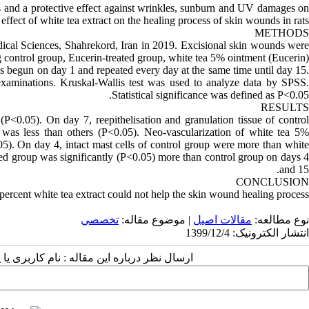
es and a protective effect against wrinkles, sunburn and UV damages on
effect of white tea extract on the healing process of skin wounds in rats.
METHODS
ical Sciences, Shahrekord, Iran in 2019. Excisional skin wounds were
g control group, Eucerin-treated group, white tea 5% ointment (Eucerin)
as begun on day 1 and repeated every day at the same time until day 15.
examinations. Kruskal-Wallis test was used to analyze data by SPSS.
Statistical significance was defined as P<0.05.
RESULTS
<0.05). On day 7, reepithelisation and granulation tissue of control
was less than others (P<0.05). Neo-vascularization of white tea 5%
5). On day 4, intact mast cells of control group were more than white
ated group was significantly (P<0.05) more than control group on days 4
and 15.
CONCLUSION
percent white tea extract could not help the skin wound healing process.
نوع مطالعه:
مقالات اصيل
| موضوع مقاله:
تخصصي
انتشار الکترونیک: 1399/12/4
ارسال نظر درباره این مقاله : نام کاربری :