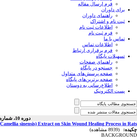
فرم ارسال مقاله
برای داوران
راهنمای داوران
ثبت نام و اشتراک
اطلاعات ثبت نام
فرم ثبت نام
تماس با ما
اطلاعات تماس
فرم برقراری ارتباط
تسهیلات پایگاه
راهنمای صفحات
جستجو در پایگاه
صفحه پرسش‌های متداول
صفحه برترین‌های پایگاه
اطلاع‌رسانی به دوستان
پست الکترونیک
دوره 10، شماره 1 - ( 1399 )
(Camellia sinensis) Extract on Skin Wound Healing Process in Rats
چکیده:
(8939 مشاهده)
BACKGROUND