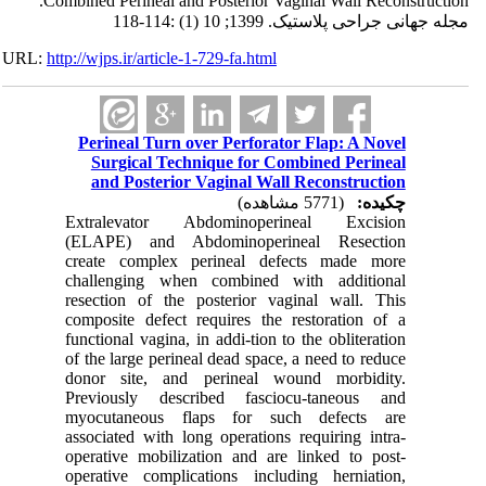
Combined Perineal and Posterior Vaginal Wall Reconstruction.
مجله جهانی جراحی پلاستیک. 1399; 10 (1) :114-118
URL:
http://wjps.ir/article-1-729-fa.html
Perineal Turn over Perforator Flap: A Novel
Surgical Technique for Combined Perineal
and Posterior Vaginal Wall Reconstruction
چکیده:
(5771 مشاهده)
Extralevator Abdominoperineal Excision
(ELAPE) and Abdominoperineal Resection
create complex perineal defects made more
challenging when combined with additional
resection of the posterior vaginal wall. This
composite defect requires the restoration of a
functional vagina, in addi-tion to the obliteration
of the large perineal dead space, a need to reduce
donor site, and perineal wound morbidity.
Previously described fasciocu-taneous and
myocutaneous flaps for such defects are
associated with long operations requiring intra-
operative mobilization and are linked to post-
operative complications including herniation,