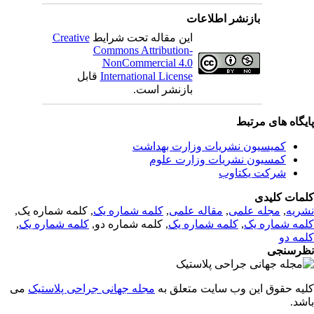
بازنشر اطلاعات
Creative
این مقاله تحت شرایط
Commons Attribution-
NonCommercial 4.0
قابل
International License
بازنشر است.
یگاه های مرتبط
کمیسیون نشریات وزارت بهداشت
کمسیون نشریات وزارت علوم
شرکت یکتاوب
مات کلیدی
, کلمه شماره یک,
کلمه شماره یک
,
مقاله علمی
,
مجله علمی
,
ریه
,
کلمه شماره یک
, کلمه شماره دو,
کلمه شماره یک
,
مه شماره یک
مه دو
رسنجی
یه حقوق این وب سایت متعلق به
مجله جهانی جراحی پلاستیک
می
اشد