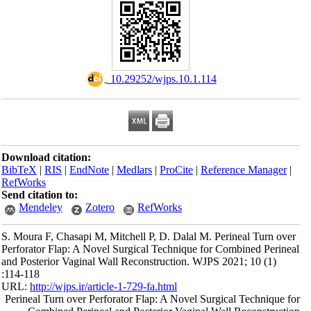
‎ 10.29252/wjps.10.1.114
Download citation:
BibTeX
|
RIS
|
EndNote
|
Medlars
|
ProCite
|
Reference Manager
|
RefWorks
Send citation to:
Mendeley
Zotero
RefWorks
S. Moura F, Chasapi M, Mitchell P, D. Dalal M. Perineal Turn over
Perforator Flap: A Novel Surgical Technique for Combined Perineal
and Posterior Vaginal Wall Reconstruction. WJPS 2021; 10 (1)
:114-118
URL:
http://wjps.ir/article-1-729-fa.html
Perineal Turn over Perforator Flap: A Novel Surgical Technique for