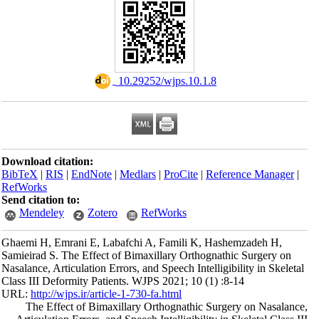
‎ 10.29252/wjps.10.1.8
Download citation:
BibTeX
|
RIS
|
EndNote
|
Medlars
|
ProCite
|
Reference Manager
|
RefWorks
Send citation to:
Mendeley
Zotero
RefWorks
Ghaemi H, Emrani E, Labafchi A, Famili K, Hashemzadeh H,
Samieirad S. The Effect of Bimaxillary Orthognathic Surgery on
Nasalance, Articulation Errors, and Speech Intelligibility in Skeletal
Class III Deformity Patients. WJPS 2021; 10 (1) :8-14
URL:
http://wjps.ir/article-1-730-fa.html
The Effect of Bimaxillary Orthognathic Surgery on Nasalance,