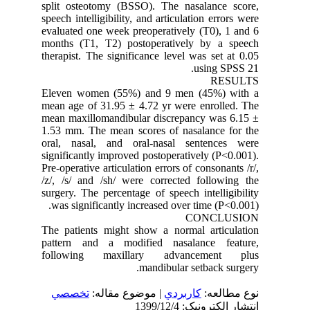
split osteotomy (BSSO). The nasalance score,
speech intelligibility, and articulation errors were
evaluated one week preoperatively (T0), 1 and 6
months (T1, T2) postoperatively by a speech
therapist. The significance level was set at 0.05
using SPSS 21.
RESULTS
Eleven women (55%) and 9 men (45%) with a
mean age of 31.95 ± 4.72 yr were enrolled. The
mean maxillomandibular discrepancy was 6.15 ±
1.53 mm. The mean scores of nasalance for the
oral, nasal, and oral-nasal sentences were
significantly improved postoperatively (P<0.001).
Pre-operative articulation errors of consonants /r/,
/z/, /s/ and /sh/ were corrected following the
surgery. The percentage of speech intelligibility
was significantly increased over time (P<0.001).
CONCLUSION
The patients might show a normal articulation
pattern and a modified nasalance feature,
following maxillary advancement plus
mandibular setback surgery.
نوع مطالعه:
كاربردي
| موضوع مقاله:
تخصصي
انتشار الکترونیک: 1399/12/4