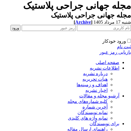
جله جهانی جراحی پلاستیک
له جهانی جراحی پلاستیک
[
Archive
]
1 مرداد 1405
ورود خودکار
ت نام
زیابی رمز عبور
صفحه اصلی
اطلاعات نشریه
درباره نشریه
هیات تحریریه
اهداف و زمینه‌ها
اخبار نشریه
آرشیو مجله و مقالات
کلیه شماره‌های مجله
آخرین شماره
نمایه نویسندگان
نمایه واژه های کلیدی
برای نویسندگان
راهنمای ارسال مقاله