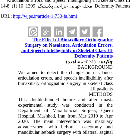
Articulation Errors, and Speech Intelligibility in Skeletal Class III
Deformity Patients. مجله جهانی جراحی پلاستیک. 1399; 10 (1) :8-14
URL:
http://wjps.ir/article-1-730-fa.html
The Effect of Bimaxillary Orthognathic
Surgery on Nasalance, Articulation Errors,
and Speech Intelligibility in Skeletal Class III
Deformity Patients
چکیده:
(6131 مشاهده)
BACKGROUND
We aimed to detect the changes in nasalance,
articulation errors, and speech intelligibility after
bimaxillary orthognathic surgery in skeletal class
III pa-tients.
METHODS
This double-blinded before and after quasi-
experimental study was conducted in the
Department of Maxillofacial Surgery, Qaem
Hospital, Mashhad, Iran from Mar 2019 to Apr
2020. The main intervention was maxillary
advance-ment with LeFort I osteotomy and
mandibular setback surgery with bilateral sagittal