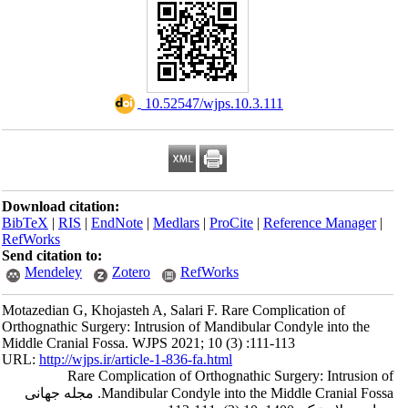
‎ 10.52547/wjps.10.3.111
Download citation:
BibTeX
|
RIS
|
EndNote
|
Medlars
|
ProCite
|
Reference Manager
|
RefWorks
Send citation to:
Mendeley
Zotero
RefWorks
Motazedian G, Khojasteh A, Salari F. Rare Complication of
Orthognathic Surgery: Intrusion of Mandibular Condyle into the
Middle Cranial Fossa. WJPS 2021; 10 (3) :111-113
URL:
http://wjps.ir/article-1-836-fa.html
Rare Complication of Orthognathic Surgery: Intrusion of
Mandibular Condyle into the Middle Cranial Fossa. مجله جهانی