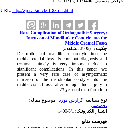
جراحی پلاستیک. 1400; 10 (3) :111-113
URL:
http://wjps.ir/article-1-836-fa.html
Rare Complication of Orthognathic Surgery:
Intrusion of Mandibular Condyle into the
Middle Cranial Fossa
چکیده:
(3996 مشاهده)
Dislocation of mandibular condyle into the
middle cranial fossa is rare but diagnosis and
treatment timely is very important due to
significant complications. In this paper, we
present a very rare case of asymptomatic
intrusion of the mandibular condyle into the
middle cranial fossa after orthognathic surgery in
a 23 year old man from Iran.
نوع مطالعه:
گزارش مورد
| موضوع مقاله:
تخصصي
انتشار الکترونیک: 1400/8/1
فهرست منابع