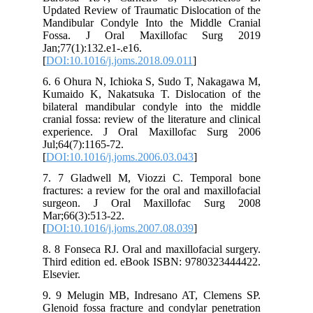
Updated Review of Traumatic Dislocation of the
Mandibular Condyle Into the Middle Cranial
Fossa. J Oral Maxillofac Surg 2019
Jan;77(1):132.e1-.e16.
[
DOI:10.1016/j.joms.2018.09.011
]
6. 6 Ohura N, Ichioka S, Sudo T, Nakagawa M,
Kumaido K, Nakatsuka T. Dislocation of the
bilateral mandibular condyle into the middle
cranial fossa: review of the literature and clinical
experience. J Oral Maxillofac Surg 2006
Jul;64(7):1165-72.
[
DOI:10.1016/j.joms.2006.03.043
]
7. 7 Gladwell M, Viozzi C. Temporal bone
fractures: a review for the oral and maxillofacial
surgeon. J Oral Maxillofac Surg 2008
Mar;66(3):513-22.
[
DOI:10.1016/j.joms.2007.08.039
]
8. 8 Fonseca RJ. Oral and maxillofacial surgery.
Third edition ed. eBook ISBN: 9780323444422.
Elsevier.
9. 9 Melugin MB, Indresano AT, Clemens SP.
Glenoid fossa fracture and condylar penetration