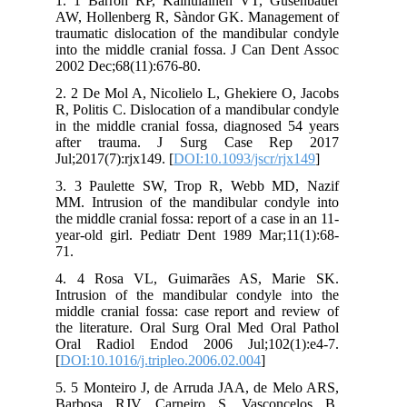
1. 1 Barron RP, Kainulainen VT, Gusenbauer
AW, Hollenberg R, Sàndor GK. Management of
traumatic dislocation of the mandibular condyle
into the middle cranial fossa. J Can Dent Assoc
2002 Dec;68(11):676-80.
2. 2 De Mol A, Nicolielo L, Ghekiere O, Jacobs
R, Politis C. Dislocation of a mandibular condyle
in the middle cranial fossa, diagnosed 54 years
after trauma. J Surg Case Rep 2017
Jul;2017(7):rjx149. [
DOI:10.1093/jscr/rjx149
]
3. 3 Paulette SW, Trop R, Webb MD, Nazif
MM. Intrusion of the mandibular condyle into
the middle cranial fossa: report of a case in an 11-
year-old girl. Pediatr Dent 1989 Mar;11(1):68-
71.
4. 4 Rosa VL, Guimarães AS, Marie SK.
Intrusion of the mandibular condyle into the
middle cranial fossa: case report and review of
the literature. Oral Surg Oral Med Oral Pathol
Oral Radiol Endod 2006 Jul;102(1):e4-7.
[
DOI:10.1016/j.tripleo.2006.02.004
]
5. 5 Monteiro J, de Arruda JAA, de Melo ARS,
Barbosa RJV, Carneiro S, Vasconcelos B.