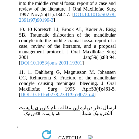
into the middle cranial fossa: report of a case and
review of the literature. J Oral Maxillofac Surg
1997 Nov;55(11):1342-7. [
DOI:10.1016/S0278-
2391(97)90199-3
]
10. 10 Koretsch LJ, Brook AL, Kader A, Eisig
SB. Traumatic dislocation of the mandibular
condyle into the middle cranial fossa: report of a
case, review of the literature, and a proposal
management protocol. J Oral Maxillofac Surg
2001 Jan;59(1):88-94.
[
DOI:10.1053/joms.2001.19301
]
11. 11 Dahlberg G, Magnusson M, Johansen
CC, Rehncrona S. Fracture of the mandibular
condyle causing meningeal bleeding. J Oral
Maxillofac Surg 1995 Apr;53(4):461-5.
[
DOI:10.1016/0278-2391(95)90725-4
]
ارسال نظر درباره این مقاله : نام کاربری یا پست
الکترونیک شما: