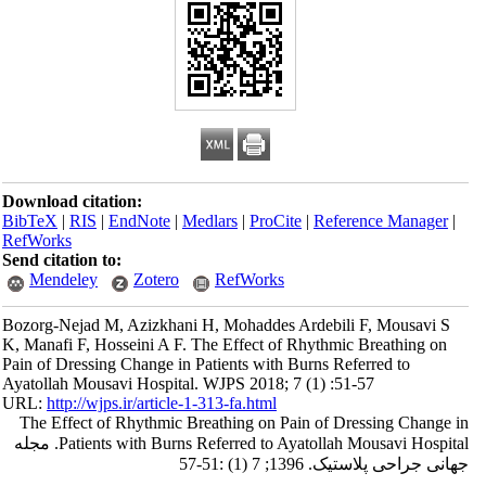
Download citation:
BibTeX
|
RIS
|
EndNote
|
Medlars
|
ProCite
|
Reference Manager
|
RefWorks
Send citation to:
Mendeley
Zotero
RefWorks
Bozorg-Nejad M, Azizkhani H, Mohaddes Ardebili F, Mousavi S
K, Manafi F, Hosseini A F. The Effect of Rhythmic Breathing on
Pain of Dressing Change in Patients with Burns Referred to
Ayatollah Mousavi Hospital. WJPS 2018; 7 (1) :51-57
URL:
http://wjps.ir/article-1-313-fa.html
The Effect of Rhythmic Breathing on Pain of Dressing Change in
Patients with Burns Referred to Ayatollah Mousavi Hospital. مجله
جهانی جراحی پلاستیک. 1396; 7 (1) :51-57